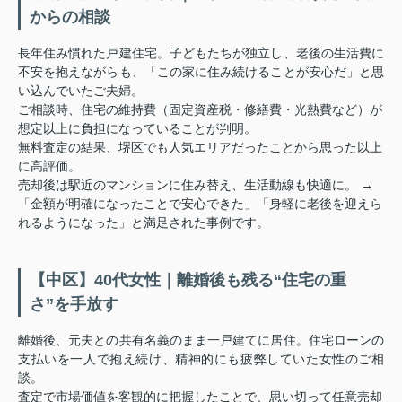
からの相談
長年住み慣れた戸建住宅。子どもたちが独立し、老後の生活費に
不安を抱えながらも、「この家に住み続けることが安心だ」と思
い込んでいたご夫婦。
ご相談時、住宅の維持費（固定資産税・修繕費・光熱費など）が
想定以上に負担になっていることが判明。
無料査定の結果、堺区でも人気エリアだったことから思った以上
に高評価。
売却後は駅近のマンションに住み替え、生活動線も快適に。 →
「金額が明確になったことで安心できた」「身軽に老後を迎えら
れるようになった」と満足された事例です。
【中区】40代女性｜離婚後も残る“住宅の重
さ”を手放す
離婚後、元夫との共有名義のまま一戸建てに居住。住宅ローンの
支払いを一人で抱え続け、精神的にも疲弊していた女性のご相
談。
査定で市場価値を客観的に把握したことで、思い切って任意売却