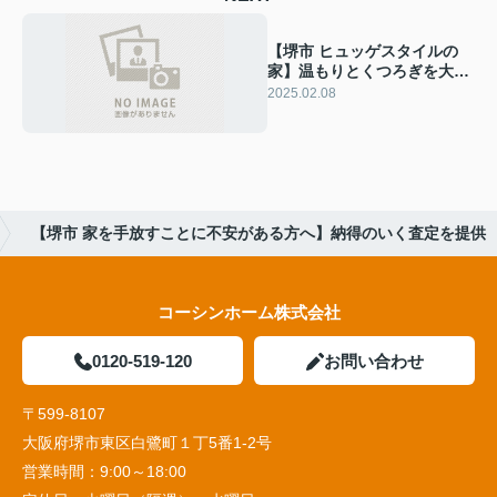
【堺市 ヒュッゲスタイルの
家】温もりとくつろぎを大切
にした空間
2025.02.08
【堺市 家を手放すことに不安がある方へ】納得のいく査定を提供
コーシンホーム株式会社
0120-519-120
お問い合わせ
〒599-8107
大阪府堺市東区白鷺町１丁5番1‐2号
営業時間：
9:00～18:00