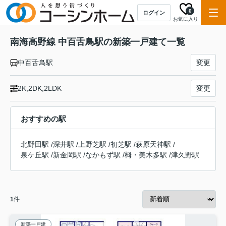
0
ログイン
お気に入り
南海高野線 中百舌鳥駅の新築一戸建て一覧
中百舌鳥駅
変更
2K,2DK,2LDK
変更
おすすめの駅
北野田駅
/
深井駅
/
上野芝駅
/
初芝駅
/
萩原天神駅
/
泉ケ丘駅
/
新金岡駅
/
なかもず駅
/
栂・美木多駅
/
津久野駅
1
件
新築一戸建