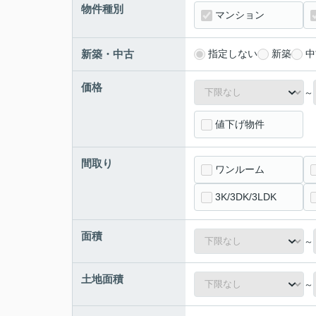
物件種別
マンション
新築・中古
指定しない
新築
中
価格
～
値下げ物件
間取り
ワンルーム
3K/3DK/3LDK
面積
～
土地面積
～