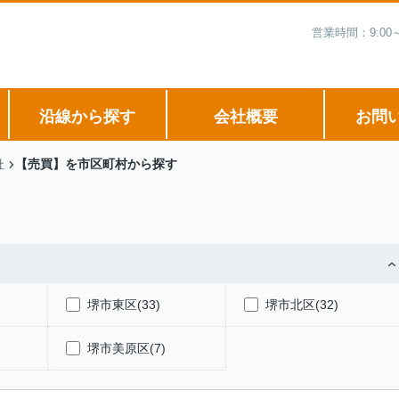
営業時間：9:0
沿線から探す
会社概要
お問
【売買】を市区町村から探す
社
堺市東区(33)
堺市北区(32)
堺市美原区(7)