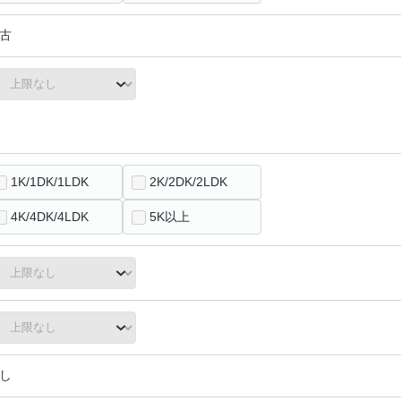
古
1K/1DK/1LDK
2K/2DK/2LDK
4K/4DK/4LDK
5K以上
し