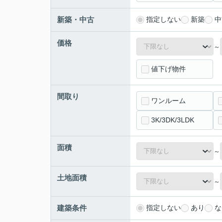
新築・中古
指定しない
新築
中
価格
～
値下げ物件
間取り
ワンルーム
3K/3DK/3LDK
面積
～
土地面積
～
建築条件
指定しない
あり
な