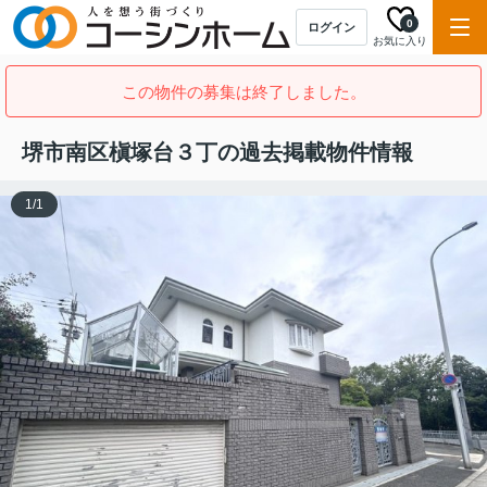
0
ログイン
お気に入り
この物件の募集は終了しました。
堺市南区槇塚台３丁の過去掲載物件情報
1
/
1