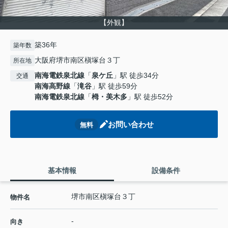
【外観】
築36年
築年数
大阪府堺市南区槇塚台３丁
所在地
南海電鉄泉北線
「
泉ケ丘
」駅 徒歩34分
交通
南海高野線
「
滝谷
」駅 徒歩59分
南海電鉄泉北線
「
栂・美木多
」駅 徒歩52分
お問い合わせ
無料
基本情報
設備条件
堺市南区槇塚台３丁
物件名
-
向き