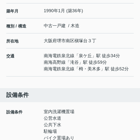
1990年1月 (築36年)
築年月
中古一戸建 / 木造
種別 / 構造
大阪府
堺市南区
槇塚台
３丁
所在地
南海電鉄泉北線
「
泉ケ丘
」駅 徒歩34分
交通
南海高野線
「
滝谷
」駅 徒歩59分
南海電鉄泉北線
「
栂・美木多
」駅 徒歩52分
設備条件
室内洗濯機置場
設備条件
公営水道
公共下水
駐輪場
バイク置場あり