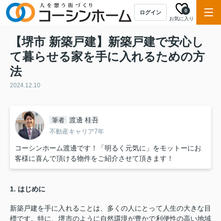
0
ログイン
お気に入り
【堺市 新築戸建】新築戸建で安心し
て暮らせる家を手に入れるための方
法
2024.12.10
渡邊 桂吾
筆者
不動産キャリア7年
コーシンホーム渡邊です！「明るく元気に」をモットーにお
客様に喜んで頂ける物件をご紹介させて頂きます！
1. はじめに
新築戸建を手に入れることは、多くの人にとって人生の大きな目
標です。特に、堺市のように自然環境が豊かで利便性の高い地域