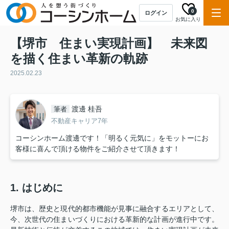
0
ログイン
お気に入り
【堺市 住まい実現計画】 未来図
を描く住まい革新の軌跡
2025.02.23
渡邊 桂吾
筆者
不動産キャリア7年
コーシンホーム渡邊です！「明るく元気に」をモットーにお
客様に喜んで頂ける物件をご紹介させて頂きます！
1. はじめに
堺市は、歴史と現代的都市機能が見事に融合するエリアとして、
今、次世代の住まいづくりにおける革新的な計画が進行中です。