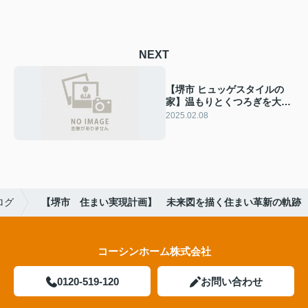
NEXT
【堺市 ヒュッゲスタイルの
家】温もりとくつろぎを大切
にした空間
2025.02.08
ログ
【堺市 住まい実現計画】 未来図を描く住まい革新の軌跡
コーシンホーム株式会社
0120-519-120
お問い合わせ