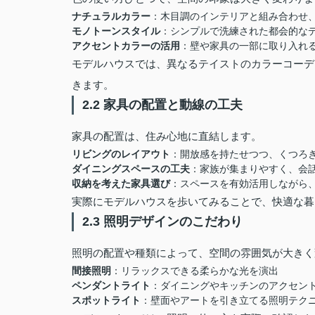
ナチュラルカラー
：木目調のインテリアと組み合わせ
モノトーンスタイル
：シンプルで洗練された都会的な
アクセントカラーの活用
：壁や家具の一部に取り入れ
モデルハウスでは、異なるテイストのカラーコーデ
きます。
2.2 家具の配置と動線の工夫
家具の配置は、住み心地に直結します。
リビングのレイアウト
：開放感を持たせつつ、くつろ
ダイニングスペースの工夫
：家族が集まりやすく、会
収納を考えた家具選び
：スペースを有効活用しながら
実際にモデルハウスを歩いてみることで、快適な暮
2.3 照明デザインのこだわり
照明の配置や種類によって、空間の雰囲気が大きく
間接照明
：リラックスできる柔らかな光を演出
ペンダントライト
：ダイニングやキッチンのアクセン
スポットライト
：壁面やアートを引き立てる照明テク