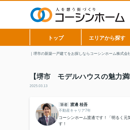
トップ
エリアから探す
｜堺市の新築一戸建てをお探しならコーシンホーム株式会
【堺市 モデルハウスの魅力満
2025.03.13
渡邊 桂吾
筆者
不動産キャリア7年
コーシンホーム渡邊です！「明るく元
す！