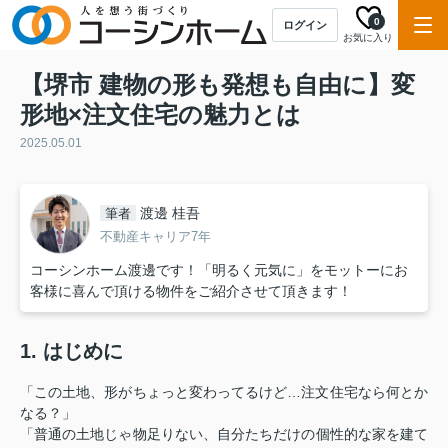
0
ログイン
お気に入り
【堺市 建物の形も発想も自由に】変
形地×注文住宅の魅力とは
2025.05.01
渡邊 桂吾
筆者
不動産キャリア7年
コーシンホーム渡邊です！「明るく元気に」をモットーにお
客様に喜んで頂ける物件をご紹介させて頂きます！
1. はじめに
「この土地、形がちょっと変わってるけど…注文住宅なら何とか
なる？」
「普通の土地じゃ物足りない、自分たちだけの個性的な家を建て