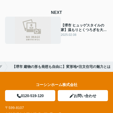
NEXT
【堺市 ヒュッゲスタイルの
家】温もりとくつろぎを大切
にした空間
2025.02.08
グ
【堺市 建物の形も発想も自由に】変形地×注文住宅の魅力とは
コーシンホーム株式会社
0120-519-120
お問い合わせ
〒599-8107