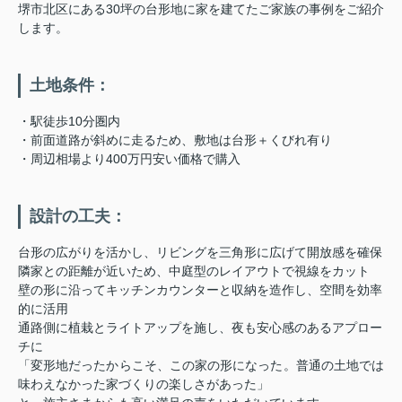
堺市北区にある30坪の台形地に家を建てたご家族の事例をご紹介
します。
土地条件：
・駅徒歩10分圏内
・前面道路が斜めに走るため、敷地は台形＋くびれ有り
・周辺相場より400万円安い価格で購入
設計の工夫：
台形の広がりを活かし、リビングを三角形に広げて開放感を確保
隣家との距離が近いため、中庭型のレイアウトで視線をカット
壁の形に沿ってキッチンカウンターと収納を造作し、空間を効率
的に活用
通路側に植栽とライトアップを施し、夜も安心感のあるアプロー
チに
「変形地だったからこそ、この家の形になった。普通の土地では
味わえなかった家づくりの楽しさがあった」