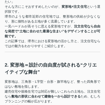
たい」
そんな方にこそおすすめしたいのが、
変形地×注文住宅
という選
択肢です。
堺市のような都市近郊の住宅地では、整形地の供給が少なくな
り、形に個性がある土地が多く流通しています。
一見ハードルが高そうに思える変形地ですが、
注文住宅なら自由
な発想で“土地に合わせた最適な住まい”をデザインすることが可
能です。
この記事では、堺市における変形地の活かし方と、注文住宅なら
ではの魅力をわかりやすくご紹介します。
2. 変形地＝設計の自由度が試される“クリエ
イティブな舞台”
変形地は、三角形・L字型・台形・旗竿地など、整った四角形で
はない敷地を指します。
建売住宅や規格住宅では対応が難しいこれらの土地も、注文住宅
なら
敷地の形状に合わせて建物を一から設計できる
ため、むしろ
プランニングの幅が広がります。