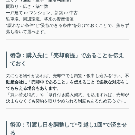
エリア（通勤・通学・生活利便性）
間取り・広さ・築年数
一戸建て or マンション、新築 or 中古
駐車場、周辺環境、将来の資産価値
“譲れない条件”と“妥協できる条件”を分けておくことで、焦らず
落ち着いて選べます。
術③：購入先に「売却前提」であることを伝え
ておく
気になる物件があれば、売却中でも内覧・仮申し込みを行い、
不
動産会社に「売却中であること」を伝えることで柔軟な対応をし
てもらえる場合もあります
。
「買い替え特約」や「条件付き購入契約」を活用すれば、売却が
決まらなくても契約を取りやめられる制度もあるため安心です。
術④：引渡し日を調整して“引越し1回”で済ませ
る