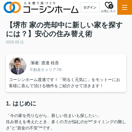
0
ログイン
お気に入り
【堺市 家の売却中に新しい家を探す
には？】安心の住み替え術
2025.05.11
渡邊 桂吾
筆者
不動産キャリア7年
コーシンホーム渡邊です！「明るく元気に」をモットーにお
客様に喜んで頂ける物件をご紹介させて頂きます！
1. はじめに
「今の家を売りながら、新しい住まいも探したい」
住み替えを考えたとき、多くの方が悩むのが**“タイミングの難し
さ”と“資金の不安”**です。