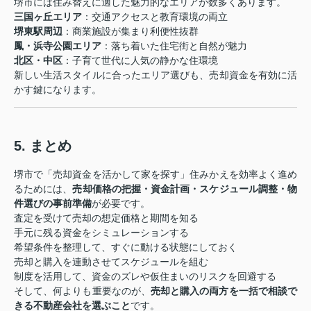
堺市には住み替えに適した魅力的なエリアが数多くあります。
三国ヶ丘エリア
：交通アクセスと教育環境の両立
堺東駅周辺
：商業施設が集まり利便性抜群
鳳・浜寺公園エリア
：落ち着いた住宅街と自然が魅力
北区・中区
：子育て世代に人気の静かな住環境
新しい生活スタイルに合ったエリア選びも、売却資金を有効に活
かす鍵になります。
5. まとめ
堺市で「売却資金を活かして家を探す」住みかえを効率よく進め
るためには、
売却価格の把握・資金計画・スケジュール調整・物
件選びの事前準備
が必要です。
査定を受けて売却の想定価格と期間を知る
手元に残る資金をシミュレーションする
希望条件を整理して、すぐに動ける状態にしておく
売却と購入を連動させてスケジュールを組む
制度を活用して、資金のズレや仮住まいのリスクを回避する
そして、何よりも重要なのが、
売却と購入の両方を一括で相談で
きる不動産会社を選ぶこと
です。