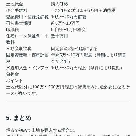
土地代金
購入価格
仲介手数料
土地価格の約3％＋6万円＋消費税
登記費用・登録免許税
10万〜20万円前後
司法書士報酬
約5万〜10万円
印紙税
5千円〜1万円程度
住宅ローン保証料・手
数十万円
数料
不動産取得税
固定資産税評価額による
固定資産税・都市計画
年間5万〜10万円程度（時期により清算
税
金が必要）
水道加入金・インフラ
10万〜30万円程度（条件により変動）
負担金
ポイント
土地代以外に100万〜200万円程度の諸費用が別途必要になるケ
ースが多いです。
5. まとめ
堺市で初めて土地を購入する場合は、