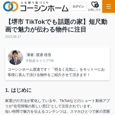
0
ログイン
お気に入り
【堺市 TikTokでも話題の家】短尺動
画で魅力が伝わる物件に注目
2025.06.17
渡邊 桂吾
筆者
不動産キャリア7年
コーシンホーム渡邊です！「明るく元気に」をモットーにお
客様に喜んで頂ける物件をご紹介させて頂きます！
1. はじめに
家選びの方法が変化している今、TikTokなどのショート動画アプ
リが“住宅情報の新しい窓口”として注目されています。
短い時間で魅力を伝えるコンテンツは、スマホひとつで家の雰囲