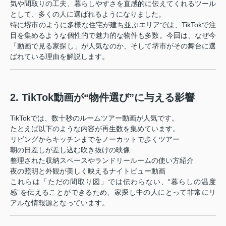
気や間取りの工夫、暮らしやすさを直感的に伝えてくれるツール
として、多くの人に選ばれるようになりました。
特に堺市のように多様な住宅が建ち並ぶエリアでは、TikTokで注
目を集めるような個性的で魅力的な物件も多数。今回は、なぜ今
「動画で見る家探し」が人気なのか、そして堺市がその舞台に選
ばれている理由を解説します。
2. TikTok動画が“物件選び”に与える影響
TikTokでは、数十秒のルームツアー動画が人気です。
たとえば以下のような内容が再生数を集めています。
リビングからキッチンまでをノーカットで歩くツアー
朝の日差しが差し込む吹き抜けの映像
整理された収納スペースやランドリールームの使い方紹介
夜の照明と外観が美しく映えるナイトビュー動画
これらは「ただの間取り図」では伝わらない、“暮らしの温度
感”を伝えることができるため、家探し中の人にとって非常にリ
アルな情報源となっています。