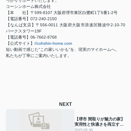
っかりサポートいたします。
コーシンホーム株式会社
【本 社】〒599-8107 大阪府堺市東区白鷺町1丁5番1-2号
【電話番号】072-240-2150
【なんば支店】〒556-0011 大阪府大阪市浪速区難波中2-10-70
パークスタワー19F
【電話番号】06-7662-8768
【公式サイト】
//cohshin-home.com
短い動画で感じた“この家いいかも”を、現実のマイホームへ。
私たちが丁寧にご案内いたします。
NEXT
【堺市 間取りが魅力の家】
実用性と快適さを両立する
設計
2025.05.30