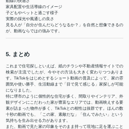
動線の快適さ
家具配置や生活導線のイメージ
子どもやペットと過ごす様子
実際の採光や風通しの良さ
見る人が「自分が住んだらどうなるか？」を自然と想像できるの
が、動画ならではの強みです。
5. まとめ
これまで住宅探しといえば、紙のチラシや不動産情報サイトでの
検索が主流でしたが、今やその方法も大きく変わりつつありま
す。TikTokをはじめとするショート動画の普及によって、家の雰
囲気や使い勝手、生活動線まで「目で見て感じる」家探しが可能
になりました。
特に堺市のように個性的な住宅が多く、間取りやインテリア、外
観デザインにこだわった家が豊富なエリアでは、動画映えする要
素が詰まった物件が多く、TikTokとの相性は抜群です。ほんの数
十秒の動画でも、「この家、素敵だな」「住んでみたい」という
気持ちを生み出せる力があります。
また、動画で見た家の印象をそのまま持って現地に足を運ぶこと