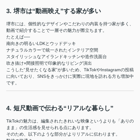
3. 堺市は“動画映え”する家が多い
堺市には、個性的なデザインやこだわりの内装を持つ家が多く、
動画で紹介することで一層その魅力が際立ちます。
たとえば──
南向きの明るいLDKとウッドデッキ
ナチュラルカラーで統一されたインテリア空間
スタイリッシュなアイランドキッチンや造作洗面台
吹き抜け×間接照明で印象的なリビング演出
こうした“見せたくなる家”が多いため、TikTokやInstagramの投稿
に向いており、SNSをきっかけに実際に現地を訪れる方も増加中
です。
4. 短尺動画で伝わる“リアルな暮らし”
TikTokの魅力は、編集されたきれいな映像というよりも「ありの
まま」の生活感を見せられる点にあります。
そのため、以下のような部分がよりリアルに伝わります。