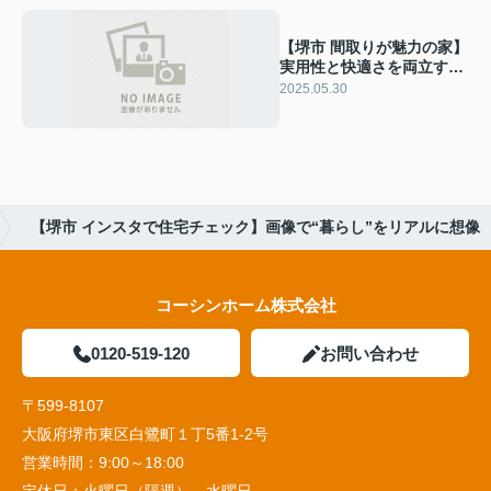
【堺市 間取りが魅力の家】
実用性と快適さを両立する
設計
2025.05.30
【堺市 インスタで住宅チェック】画像で“暮らし”をリアルに想像
コーシンホーム株式会社
0120-519-120
お問い合わせ
〒599-8107
大阪府堺市東区白鷺町１丁5番1‐2号
営業時間：
9:00～18:00
定休日：
火曜日（隔週）、水曜日