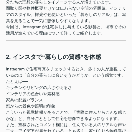
分たちの理想の暮らしをイメージする人が増えています。
間取り図や物件概要だけでは伝わらない空間の雰囲気、インテリ
アのスタイル、採光や色使いといった「暮らしのリアル」は、写
真を見ることで一気に想像しやすくなります。
今回は、Instagramが住宅探しに与えている影響と、堺市でその
活用が進んでいる理由について詳しくご紹介します。
2. インスタで“暮らしの質感”を体感
Instagramで住宅写真をチェックするとき、多くの人が重視して
いるのは「自分の暮らしに合いそうかどうか」という感覚です。
たとえば──
キッチンやリビングの広さや明るさ
インテリアの色合いや素材感
家具の配置バランス
窓からの景色や照明の印象
こういった視覚情報があることで、「実際に住んだらこんな感じ
かな」と、自分ごととして住宅を想像できるようになります。
また、投稿されたコメント欄には、住んでいる人のリアルな声や
工夫、アイデアが書かれていることも多く、家づくりや物件選び