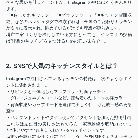
そんな思いを叶えるヒントが、Instagramの中にはたくさんあり
ます。
「#おしゃれキッチン」「#グラフテクト」「#キッチン背面収
納」などのハッシュタグで検索すれば、全国のこだわりキッチン
が次々に表示され、眺めているだけでも理想が膨らみます。
堺市で家づくりを検討している方にとっても、インスタの投稿
は“理想のキッチン”を見つけるための強い味方です。
2. SNSで人気のキッチンスタイルとは？
Instagramで注目されているキッチンの特徴は、次のようなポイ
ントに集約されます。
・リビングと一体化したフルフラット対面キッチン
・グレージュやチャコールなど、落ち着いたトーンの扉カラー
・背面収納やカップボードを造作で美しく仕上げた統一感のある
空間
・ペンダントライトやタイル使いでアクセントを加えた照明計画
これらは見た目の美しさはもちろん、家事動線や収納力といっ
た“使いやすさ”も考えられているのがポイントです。
堺市の分譲住宅や注文住宅でも、こうしたSNS映えするキッチン