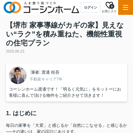
0
ログイン
お気に入り
【堺市 家事導線がカギの家】見えな
い“ラク”を積み重ねた、機能性重視
の住宅プラン
2025.06.23
渡邊 桂吾
筆者
不動産キャリア7年
コーシンホーム渡邊です！「明るく元気に」をモットーにお
客様に喜んで頂ける物件をご紹介させて頂きます！
1. はじめに
毎日の家事を「大変」と感じるか「自然にこなせる」と感じるか
──その違いは、家の設計にあります。