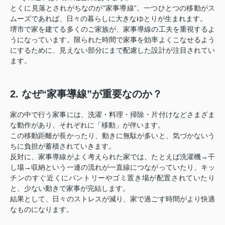
とくに見落とされがちなのが“家事導線”。一つひとつの移動がス
ムーズであれば、日々の暮らしに大きなゆとりが生まれます。
堺市で家を建てる多くのご家族が、家事導線の工夫を重視するよ
うになっています。限られた時間で家事を効率よくこなせるよう
にするために、見えない部分にまで配慮した設計が注目されてい
ます。
2. なぜ“家事導線”が重要なのか？
家の中で行う家事には、洗濯・料理・掃除・片付けなどさまざま
な動作があり、それぞれに「移動」が伴います。
この移動距離が長かったり、動きに無駄が多いと、気づかないう
ちに負担が蓄積されていきます。
反対に、家事導線がよく考えられた家では、たとえば洗濯機→干
し場→収納という一連の流れが一直線につながっていたり、キッ
チンのすぐ近くにパントリーやゴミ置き場が配置されていたり
と、少ない動きで家事が完結します。
結果として、日々のストレスが減り、家で過ごす時間がより快適
なものになります。