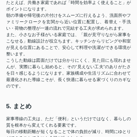
たとえば、共働き家庭であれば「時間を効率よく使えること」が
ポイントになります。
朝の準備や帰宅後の片付けをスムーズに行えるよう、洗面所やフ
ァミリークロークを玄関から近い位置に配置し、着替え・手洗
い・荷物の整理が一連の流れで完結する工夫が求められます。
また、小さなお子様がいる家庭では、「親が見守りながら家事を
こなせる」動線設計が役立ちます。キッチンからリビングや和室
が見える位置にあることで、安心して料理や洗濯ができる環境が
整います。
こうした動線は図面だけでは分かりにくく、見た目にも現れませ
んが、実際に暮らし始めると、その“見えない工夫”のありがたさ
を日々感じるようになります。家族構成や生活リズムに合わせて
最適化された導線こそが、長く快適に暮らせる家づくりのカギな
のです。
5. まとめ
家事導線の工夫は、ただ「便利」というだけではなく、暮らしの
質を根本から変えてくれる要素です。
毎日の移動距離が短くなることで体の負担が減り、時間にゆとり