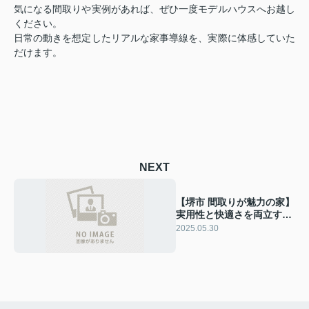
気になる間取りや実例があれば、ぜひ一度モデルハウスへお越し
ください。
日常の動きを想定したリアルな家事導線を、実際に体感していた
だけます。
NEXT
【堺市 間取りが魅力の家】
実用性と快適さを両立する
設計
2025.05.30