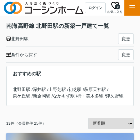
0
ログイン
お気に入り
南海高野線 北野田駅の新築一戸建て一覧
北野田駅
変更
条件から探す
変更
おすすめの駅
北野田駅
/
深井駅
/
上野芝駅
/
初芝駅
/
萩原天神駅
/
泉ケ丘駅
/
新金岡駅
/
なかもず駅
/
栂・美木多駅
/
津久野駅
33
件（会員物件 25件）