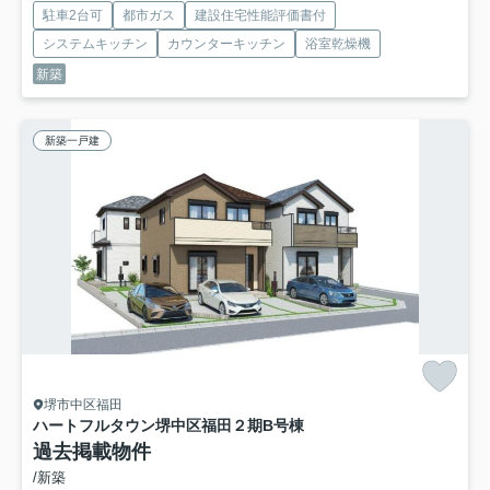
駐車2台可
都市ガス
建設住宅性能評価書付
システムキッチン
カウンターキッチン
浴室乾燥機
新築
新築一戸建
堺市中区福田
ハートフルタウン堺中区福田２期
B号棟
過去掲載物件
/新築