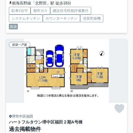
南海高野線「北野田」駅 徒歩18分
駐車2台可
都市ガス
建設住宅性能評価書付
システムキッチン
カウンターキッチン
浴室乾燥機
新築
新築一戸建
堺市中区福田
ハートフルタウン堺中区福田２期
A号棟
過去掲載物件