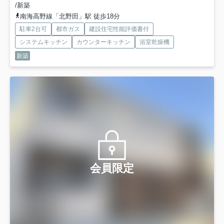
/新築
南海高野線「北野田」駅 徒歩18分
駐車2台可
都市ガス
建設住宅性能評価書付
システムキッチン
カウンターキッチン
浴室乾燥機
新築
会員限定