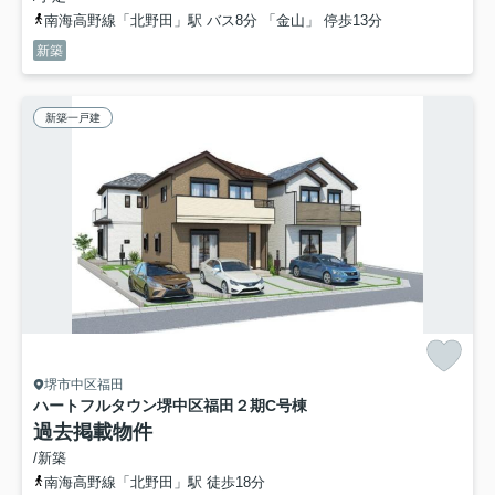
南海高野線「北野田」駅 バス8分 「金山」 停歩13分
新築
新築一戸建
堺市中区福田
ハートフルタウン堺中区福田２期
C号棟
過去掲載物件
/新築
南海高野線「北野田」駅 徒歩18分