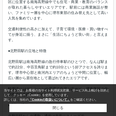
区に位置する南海高野線中でも住宅・商業・教育のバランス
が取れた暮らしやすいエリアです。駅前には商業施設が整
い、ファミリー層を中心に堺市東部の住み替え先として高い
人気を集めています。
交通利便性の高さに加えて、子育て環境・医療・買い物すべ
てが身近に揃う、まさに「生活にちょうど良い街」と言えま
す。
●北野田駅の立地と特徴
北野田駅は南海高野線の急行停車駅のひとつで、なんば駅ま
で約22分、中百舌鳥駅まで約10分という好アクセスを誇りま
す。堺市中心部と南河内エリアのちょうど中間に位置し、幅
広い層から居住地として選ばれてきたエリアです。
駅周辺にはマンションや戸建て住宅が広がり、堺市東区の住
当サイトでは、お客様の当サイト利用状況把握、サービス向上検討を目的と
宅地の中心的存在でもあります。
して、クッキー（Cookie）を使用しています。
詳しくは、当社の
「Cookieの取扱いについて」
をご確認ください。
●通勤・通学に便利な交通アクセス
閉じる