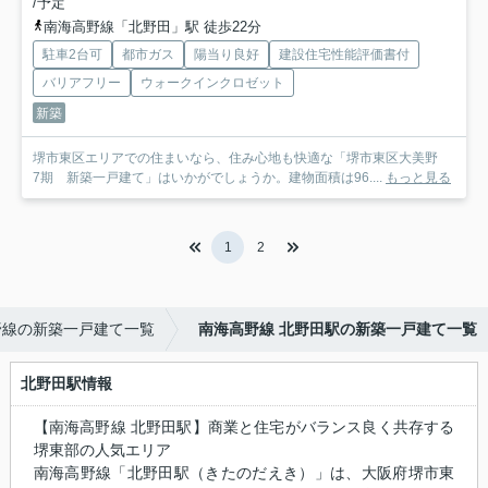
/予定
南海高野線「北野田」駅 徒歩22分
駐車2台可
都市ガス
陽当り良好
建設住宅性能評価書付
バリアフリー
ウォークインクロゼット
新築
堺市東区エリアでの住まいなら、住み心地も快適な「堺市東区大美野
7期 新築一戸建て」はいかがでしょうか。建物面積は96....
もっと見る
1
2
野線の新築一戸建て一覧
南海高野線 北野田駅の新築一戸建て一覧
北野田駅情報
【南海高野線 北野田駅】商業と住宅がバランス良く共存する
堺東部の人気エリア
南海高野線「北野田駅（きたのだえき）」は、大阪府堺市東