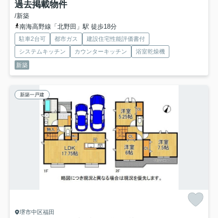
過去掲載物件
/新築
南海高野線「北野田」駅 徒歩18分
駐車2台可
都市ガス
建設住宅性能評価書付
システムキッチン
カウンターキッチン
浴室乾燥機
新築
新築一戸建
堺市中区福田