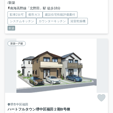
/新築
南海高野線「北野田」駅 徒歩18分
駐車2台可
都市ガス
建設住宅性能評価書付
システムキッチン
カウンターキッチン
浴室乾燥機
新築
新築一戸建
堺市中区福田
ハートフルタウン堺中区福田２期
B号棟