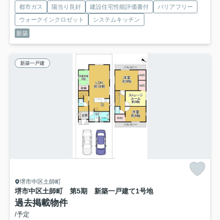
都市ガス
陽当り良好
建設住宅性能評価書付
バリアフリー
ウォークインクロゼット
システムキッチン
新築
新築一戸建
堺市中区土師町
堺市中区土師町 第5期 新築一戸建て
1号地
過去掲載物件
/予定