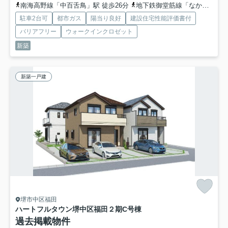
南海高野線「中百舌鳥」駅 徒歩26分
地下鉄御堂筋線「なかもず」駅 徒歩25分
駐車2台可
都市ガス
陽当り良好
建設住宅性能評価書付
バリアフリー
ウォークインクロゼット
新築
新築一戸建
堺市中区福田
ハートフルタウン堺中区福田２期
C号棟
過去掲載物件