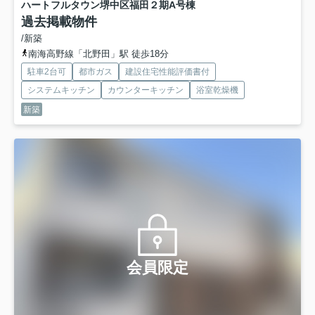
ハートフルタウン堺中区福田２期
A号棟
過去掲載物件
/新築
南海高野線「北野田」駅 徒歩18分
駐車2台可
都市ガス
建設住宅性能評価書付
システムキッチン
カウンターキッチン
浴室乾燥機
新築
会員限定