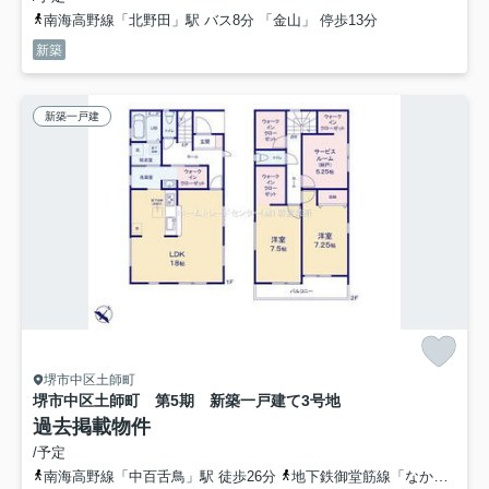
南海高野線「北野田」駅 バス8分 「金山」 停歩13分
新築
新築一戸建
堺市中区土師町
堺市中区土師町 第5期 新築一戸建て
3号地
過去掲載物件
/予定
南海高野線「中百舌鳥」駅 徒歩26分
地下鉄御堂筋線「なかもず」駅 徒歩25分