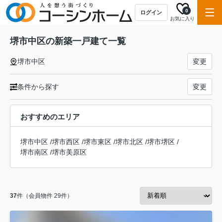
0
ログイン
お気に入り
堺市中区の新築一戸建て一覧
堺市中区
変更
条件から探す
変更
おすすめのエリア
堺市中区
/
堺市西区
/
堺市東区
/
堺市北区
/
堺市堺区
/
堺市南区
/
堺市美原区
37
件（会員物件 29件）