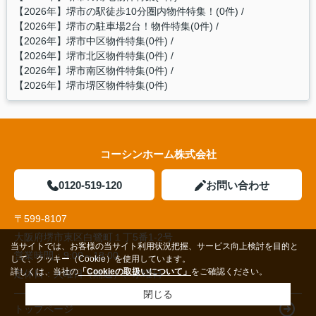
【2026年】堺市の駅徒歩10分圏内物件特集！(0件)
【2026年】堺市の駐車場2台！物件特集(0件)
【2026年】堺市中区物件特集(0件)
【2026年】堺市北区物件特集(0件)
【2026年】堺市南区物件特集(0件)
【2026年】堺市堺区物件特集(0件)
コーシンホーム株式会社
0120-519-120
お問い合わせ
〒599-8107
大阪府堺市東区白鷺町１丁5番1‐2号
当サイトでは、お客様の当サイト利用状況把握、サービス向上検討を目的と
営業時間：
9:00～18:00
して、クッキー（Cookie）を使用しています。
詳しくは、当社の
「Cookieの取扱いについて」
をご確認ください。
定休日：
火曜日（隔週）、水曜日
閉じる
トップページ